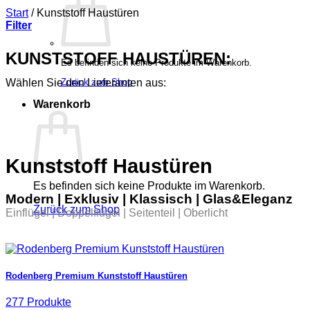
Start
/
Kunststoff Haustüren
Filter
KUNSTSTOFF
HAUSTÜREN:
Es befinden sich keine Produkte im Warenkorb.
Wählen Sie den Lieferanten aus:
Zurück zum Shop
Warenkorb
Kunststoff Haustüren
Es befinden sich keine Produkte im Warenkorb.
Modern | Exklusiv | Klassisch | Glas&Eleganz
Zurück zum Shop
Einflügel | Doppelflügel | Seitenteil | Oberlicht
Rodenberg Premium Kunststoff Haustüren
277 Produkte