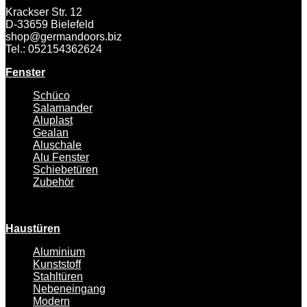
Krackser Str. 12
D-33659 Bielefeld
shop@germandoors.biz
Tel.: 052154362624
Fenster
Schüco
Salamander
Aluplast
Gealan
Aluschale
Alu Fenster
Schiebetüren
Zubehör
Haustüren
Aluminium
Kunststoff
Stahltüren
Nebeneingang
Modern