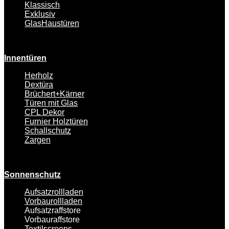
Klassisch
Exklusiv
GlasHaustüren
Innentüren
Herholz
Dextüra
Brüchert+Kärner
Türen mit Glas
CPL Dekor
Furnier Holztüren
Schallschutz
Zargen
Sonnenschutz
Aufsatzrollladen
Vorbaurollladen
Aufsatzraffstore
Vorbauraffstore
Textilscreens